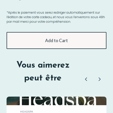
*Après le paiement vous serez rediriger automatiquement sur
l’édition de votre carte cadeau, et nous vous l’enverrons sous 48h
par mail merci pour votre compréhension.
Add to Cart
Vous aimerez
peut être
P
N
r
e
e
x
v
t
HEADSPA