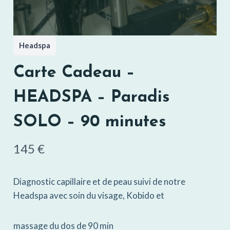
Headspa
Carte Cadeau –
HEADSPA – Paradis
SOLO – 90 minutes
N
145 €
o
Diagnostic capillaire et de peau suivi de notre
w
Headspa avec soin du visage, Kobido et
massage du dos de 90 min